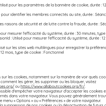
tilisé pour les paramètres de la bannière de cookie, durée : 1
é pour identifier les membres connectés au site, durée : Séanc
 des raisons de sécurité et de lutte contre la fraude, durée : S
 pour mesurer l'efficacité du système, durée : 30 minutes, type 
ionId : Utilisé pour mesurer l'efficacité du système, durée : 12
isé sur les sites web multilingues pour enregistrer la préféren
ée 12 mois, type de cookie : Fonctionnel
s sur les cookies, notamment sur la manière de voir quels cook
omment les gérer, les supprimer ou les bloquer, visitez
ies.org/
ou
https://www.allaboutcookies.org/fr/
.
ossible d'empêcher votre navigateur d'accepter les cookies e
nés dans votre navigateur. Vous pouvez généralement trou
le menu
«
Options
»
ou
«
Préférences
»
de votre navigateur.
 la suppression de nos cookies ou la désactivation de futurs 