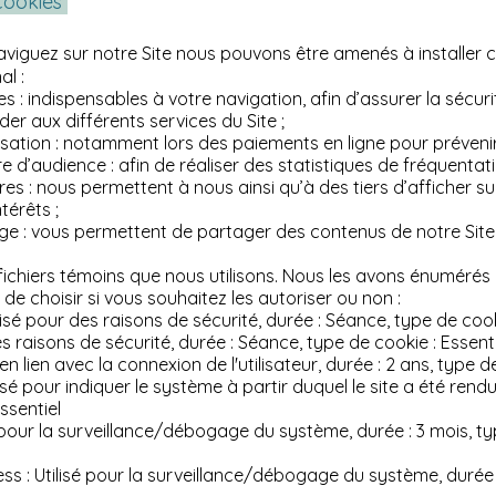
 cookies
viguez sur notre Site nous pouvons être amenés à installer 
al :
 : indispensables à votre navigation, afin d’assurer la sécuri
er aux différents services du Site ;
sation : notamment lors des paiements en ligne pour prévenir
 d’audience : afin de réaliser des statistiques de fréquentati
res : nous permettent à nous ainsi qu’à des tiers d’afficher sur
térêts ;
e : vous permettent de partager des contenus de notre Site
e fichiers témoins que nous utilisons. Nous les avons énumérés
é de choisir si vous souhaitez les autoriser ou non :
sé pour des raisons de sécurité, durée : Séance, type de cooki
des raisons de sécurité, durée : Séance, type de cookie : Essent
é en lien avec la connexion de l'utilisateur, durée : 2 ans, type d
isé pour indiquer le système à partir duquel le site a été rendu,
ssentiel
é pour la surveillance/débogage du système, durée : 3 mois, ty
 : Utilisé pour la surveillance/débogage du système, durée 