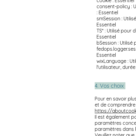
cookie : Essentiel
consent-policy : U
: Essentiel
smSession : Utilis
Essentiel
TS* : Utilisé pour
Essentiel
bSession : Utilisé
fedops.logger.sess
Essentiel
wixLanguage : Util
l'utilisateur, dur
4. Vos choix
Pour en savoir plu
et de comprendre c
https://aboutcook
Il est également p
paramètres concer
paramètres dans 
Veuillez noter que