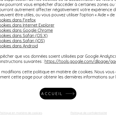
uivi pourront vous empêcher d'accéder à certaines zones ou 
ourront autrement affecter négativement votre expérience d'u
peuvent être utiles, ou vous pouvez utiliser l'option
«
Aide
»
de 
okies dans Firefox
okies dans Internet Explorer
ookies dans Google Chrome
okies dans Safari (OS X)
okies dans Safari (iOS)
ookies dans Android
pêcher que vos données soient utilisées par Google Analytics 
 instructions suivantes :
https://tools.google.com/dlpage/gao
s modifiions cette politique en matière de cookies. Nous vo
ement cette page pour obtenir les dernières informations sur 
ACCUEIL
Politique en matière de cookies
Politique de confidentialité