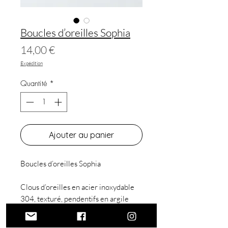
Boucles d’oreilles Sophia
Prix
14,00 €
Expédition
Quantité
*
Ajouter au panier
Boucles d’oreilles Sophia
Clous d’oreilles en acier inoxydable
304, texturé, pendentifs en argile
polymère feuilles de ginkgo, coloris
bleu ciel et blanc, anneaux en acier