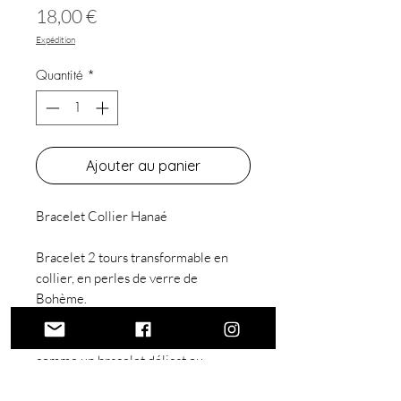
Prix
18,00 €
Expédition
Quantité
*
Ajouter au panier
Bracelet Collier Hanaé
Bracelet 2 tours transformable en
collier, en perles de verre de
Bohème.
Ce bijou exquis peut être porté
comme un bracelet délicat ou
transformé en un ravissant collier en