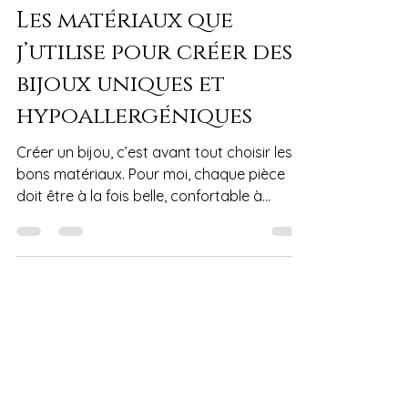
L'acier inoxydable
Les matériaux que
j’utilise pour créer des
bijoux uniques et
hypoallergéniques
Créer un bijou, c’est avant tout choisir les
bons matériaux. Pour moi, chaque pièce
doit être à la fois belle, confortable à
porter et respectueuse de la peau. C’est
pourquoi j’ai choisi de travailler
principalement avec deux matériaux :
l’argile polymère et l’acier inoxydable
hypoallergénique. Ces choix me
permettent de proposer des bijoux uniques
ou en série limitée, qui racontent une
histoire et s’adaptent à toutes les