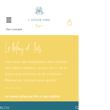
L' ATELIER D'IRIS
Bijoux
Mon compte
Le blog d'Iris
Des news, de l'inspiration, des conseils,
des idées cadeaux, un peu de ci, de là,
beaucoup d'amour et de créativité.
Bienvenue ! Laissez-vous guider !
en savoir plus sur Iris et son atelier
BLOG